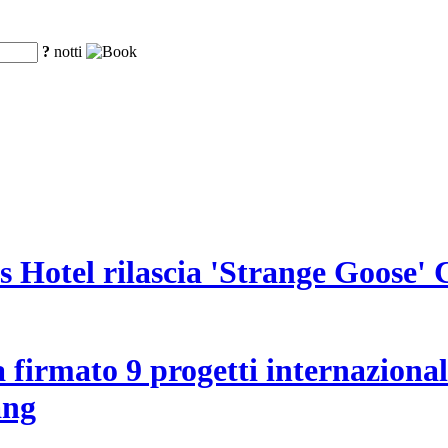
?
notti
 Hotel rilascia 'Strange Goose' 
irmato 9 progetti internazionali 
ang