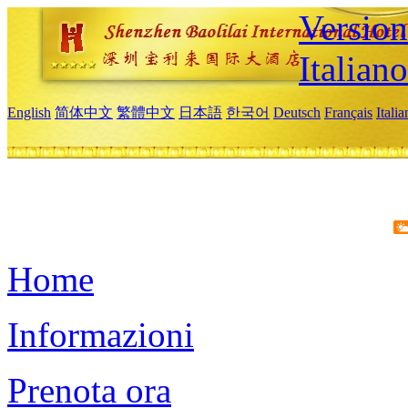
Version
Italiano
English
简体中文
繁體中文
日本語
한국어
Deutsch
Français
Itali
Home
Informazioni
Prenota ora