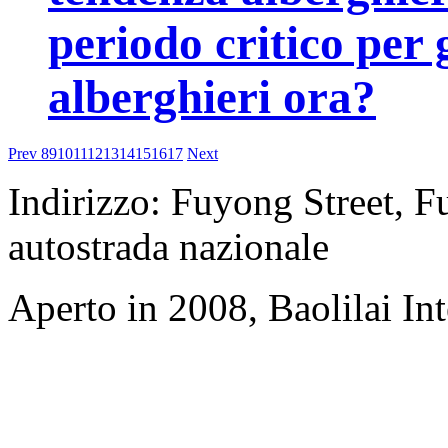
periodo critico per 
alberghieri ora?
Prev
8
9
10
11
12
13
14
15
16
17
Next
Indirizzo: Fuyong Street, 
autostrada nazionale
Aperto in 2008, Baolilai In