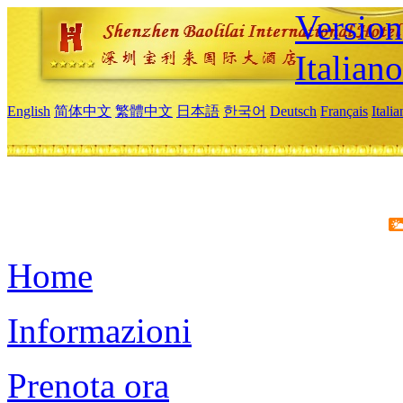
Version
Italiano
English
简体中文
繁體中文
日本語
한국어
Deutsch
Français
Itali
Home
Informazioni
Prenota ora