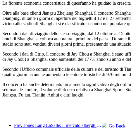
La fiorente economia concertistica di quest'anno ha guidato la crescita d
Oltre alla base clienti Jiangsu Zhejiang Shanghai, il concerto Shang
Dianping, durante i giorni di apertura dei biglietti il 12 e il 27 sette
vicino allo stadio di Shanghai si è classificato secondo nel popolare 
Secondo i dati di viaggio dello stesso viaggio, dal 12 ottobre al 15 ott
hotel di Shanghai si colloca ancora tra i primi tre del paese; Durante 
stadio sono stati venduti diversi giorni prima, presentando una situazio
Secondo i dati di Ctrip, il concerto di Jay Chou a Shanghai è stato uffi
di Jay Chou) a Shanghai sono aumentati del 177% anno su anno e de
Secondo l'Ufficio comunale ufficiale della cultura e del turismo di Tia
quattro giorni ha anche aumentato le entrate turistiche di 976 milio
Il concerto ha anche determinato un aumento significativo degli ordini 
settimanale. Inoltre, il volume di ricerca relativo a Shanghai Sports 
Jiangsu, Fujian, Tianjin, Anhui e altri luoghi.
Prev:Jones Lang LaSalle: il mercato alberghiero di fascia alta di Shanghai è completamente recuperato
Go Back