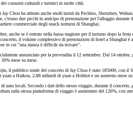
ei consumi culturali e turistici in molte città.
hai Jay Chou ha attirato anche molti turisti da Pechino, Shenzhen, Wuha
mbre, c'erano due picchi in anticipo di prenotazione per l'alloggio durante
quartiere commerciale degli snack notturni di Shanghai.
obre, anche se è entrato nella bassa stagione per il turismo dopo la festa
il concerto, il volume complessivo di prenotazioni di hotel a Shanghai è 
ne in cui "una stanza è difficile da trovare".
cialmente annunciato per la prevendita il 12 settembre. Dal 14 ottobre, gl
l 30% mese su mese.
njin, il pubblico totale del concerto di Jay Chou è stato 185000, con il 
ni di yuan a Haikou, 2,88 miliardi di yuan a Hohhot e un aumento mese 
di auto locali. Secondo i dati dello stesso viaggio, durante il concerto,
Stadium sulla stessa piattaforma di viaggio è aumentato del 126%, con ut