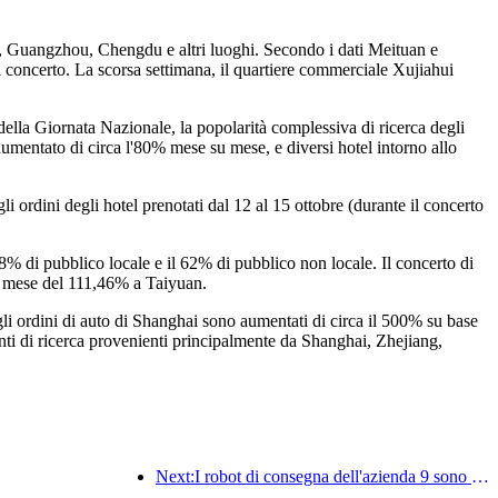
n, Guangzhou, Chengdu e altri luoghi. Secondo i dati Meituan e
 il concerto. La scorsa settimana, il quartiere commerciale Xujiahui
 della Giornata Nazionale, la popolarità complessiva di ricerca degli
aumentato di circa l'80% mese su mese, e diversi hotel intorno allo
i ordini degli hotel prenotati dal 12 al 15 ottobre (durante il concerto
38% di pubblico locale e il 62% di pubblico non locale. Il concerto di
su mese del 111,46% a Taiyuan.
 gli ordini di auto di Shanghai sono aumentati di circa il 500% su base
enti di ricerca provenienti principalmente da Shanghai, Zhejiang,
Next:I robot di consegna dell'azienda 9 sono adattati a più scenari, consentendo servizi intelligenti in settori come gli hotel