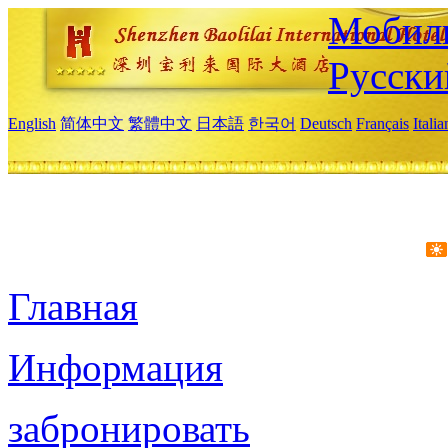
Мобиль
Русски
English
简体中文
繁體中文
日本語
한국어
Deutsch
Français
Itali
Главная
Информация
забронировать