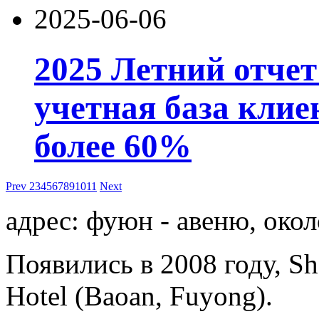
2025-06-06
2025 Летний отчет
учетная база клие
более 60%
Prev
2
3
4
5
6
7
8
9
10
11
Next
адрес: фуюн - авеню, окол
Появились в 2008 году, She
Hotel (Baoan, Fuyong).