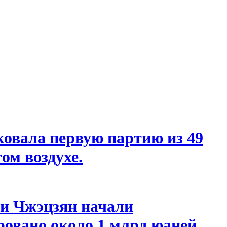
овала первую партию из 49
ом воздухе.
ии Чжэцзян начали
овано около 1 млрд юаней.