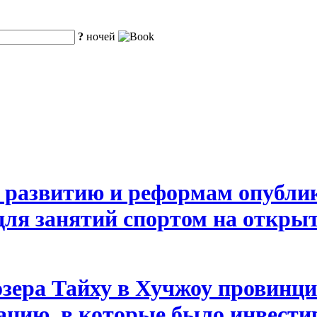
?
ночей
 развитию и реформам опублик
ля занятий спортом на открыт
озера Тайху в Хучжоу провинц
цию, в которые было инвестир