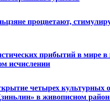
ньцзяне процветают, стимулир
стических прибытий в мире в 
ом исчислении
ткрытие четырех культурных о
Цзиньлин» в живописном район