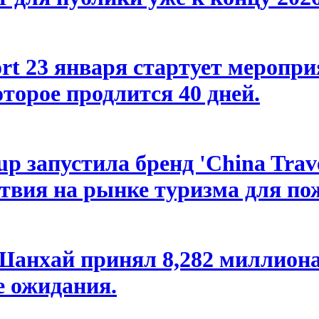
ort 23 января стартует меропр
торое продлится 40 дней.
p запустила бренд 'China Trav
твия на рынке туризма для по
 Шанхай принял 8,282 миллион
 ожидания.