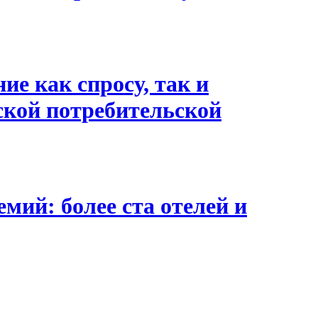
ие как спросу, так и
ской потребительской
ий: более ста отелей и