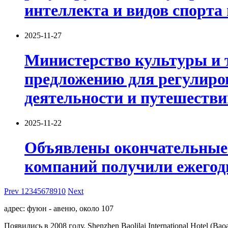
интеллекта и видов спорта н
2025-11-27
Министерство культуры и т
предложению для регулиро
деятельности и путешестви
2025-11-22
Объявлены окончательные п
компаний получили ежегод
Prev
1
2
3
4
5
6
7
8
9
10
Next
адрес: фуюн - авеню, около 107
Появились в 2008 году, Shenzhen Baolilai International Hotel (Bao