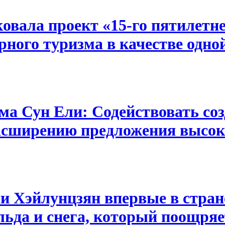
вала проект «15-го пятилетне
рного туризма в качестве одно
ма Сун Ели: Содействовать со
расширению предложения высо
и Хэйлунцзян впервые в стран
ьда и снега, который поощряе