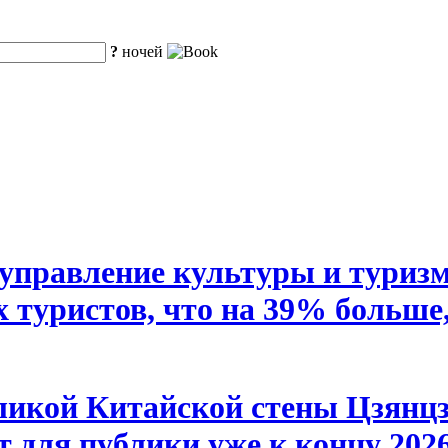
?
ночей
управление культуры и туризм
 туристов, что на 39% больше,
еликой Китайской стены Цзянц
 для публики уже к концу 2026