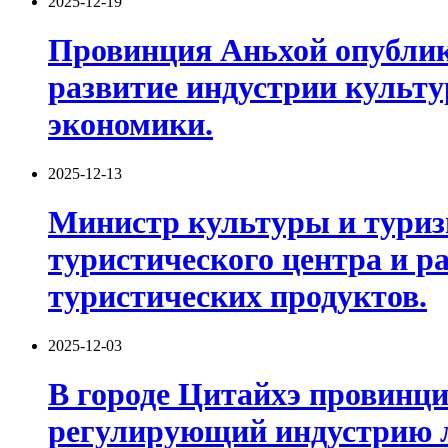
2025-12-19
Провинция Аньхой опублико
развитие индустрии культу
экономики.
2025-12-13
Министр культуры и туриз
туристического центра и 
туристических продуктов.
2025-12-03
В городе Цитайхэ провинци
регулирующий индустрию л