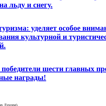
а льду и снегу.
уризма: уделяет особое вниман
вания культурной и туристиче
й.
обедители шести главных прем
ные награды!
an, Fuyong).