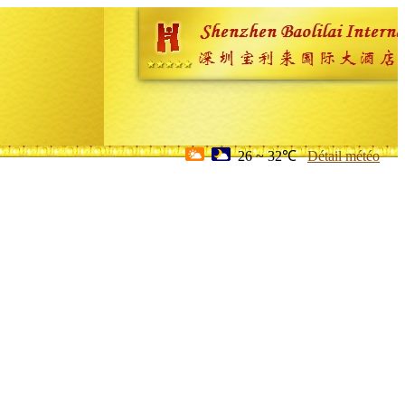
26 ~ 32℃
Détail météo