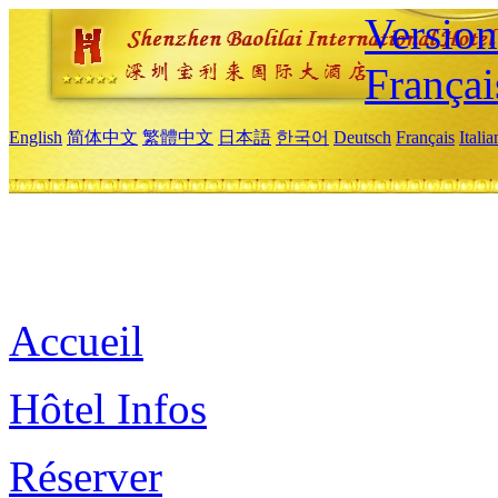
Versio
Françai
English
简体中文
繁體中文
日本語
한국어
Deutsch
Français
Itali
Accueil
Hôtel Infos
Réserver