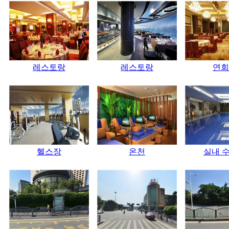
레스토랑
레스토랑
연회
헬스장
온천
실내 