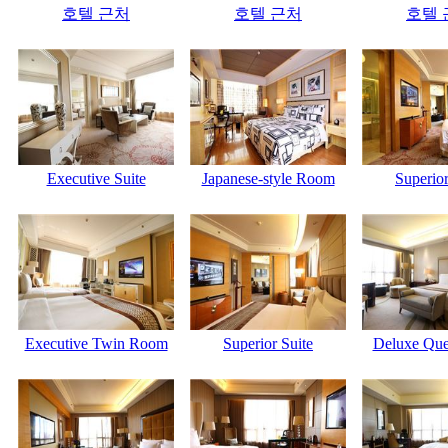
호텔 근처
호텔 근처
호텔 
Executive Suite
Japanese-style Room
Superior
Executive Twin Room
Superior Suite
Deluxe Qu