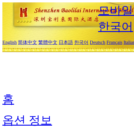
모바일
한국어
English
简体中文
繁體中文
日本語
한국어
Deutsch
Français
Itali
홈
옵션 정보