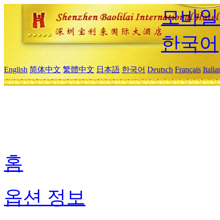
모바일
한국어
English
简体中文
繁體中文
日本語
한국어
Deutsch
Français
Itali
홈
옵션 정보