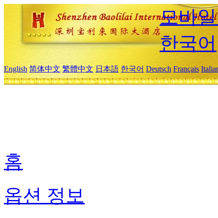
모바일
한국어
English
简体中文
繁體中文
日本語
한국어
Deutsch
Français
Itali
홈
옵션 정보