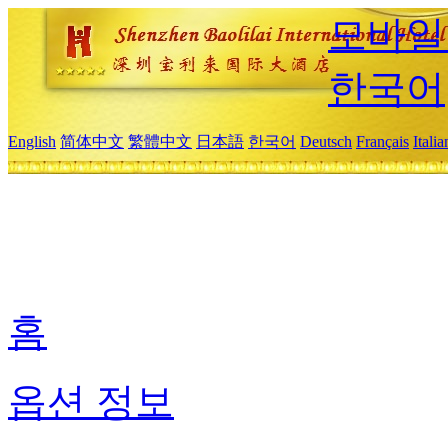
모바일
한국어
English
简体中文
繁體中文
日本語
한국어
Deutsch
Français
Itali
홈
옵션 정보