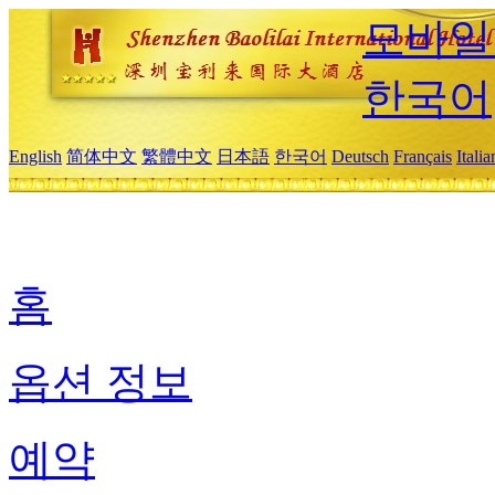
모바일
한국어
English
简体中文
繁體中文
日本語
한국어
Deutsch
Français
Itali
홈
옵션 정보
예약