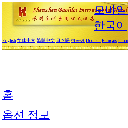
모바일
한국어
English
简体中文
繁體中文
日本語
한국어
Deutsch
Français
Itali
홈
옵션 정보