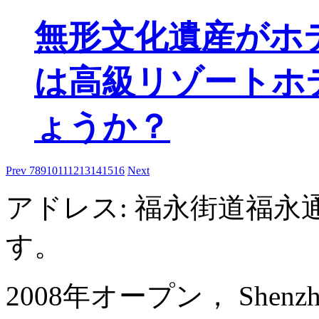
無形文化遺産がホ
は高級リゾートホ
ょうか？
Prev
7
8
9
10
11
12
13
14
15
16
Next
アドレス: 福永街道福永
す。
2008年オープン， Shenzhen Ba