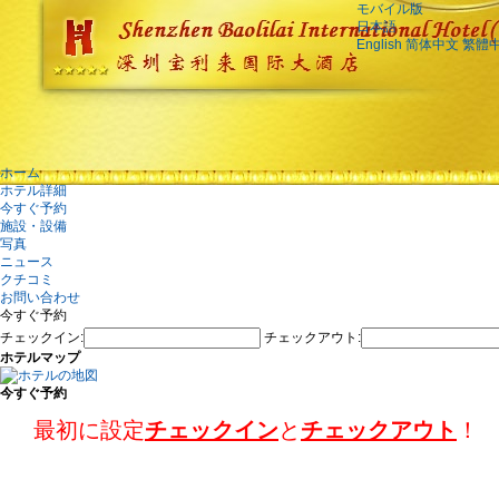
モバイル版
日本語
English
简体中文
繁體
ホーム
ホテル詳細
今すぐ予約
施設・設備
写真
ニュース
クチコミ
お問い合わせ
今すぐ予約
チェックイン:
チェックアウト:
ホテルマップ
今すぐ予約
最初に設定
チェックイン
と
チェックアウト
！