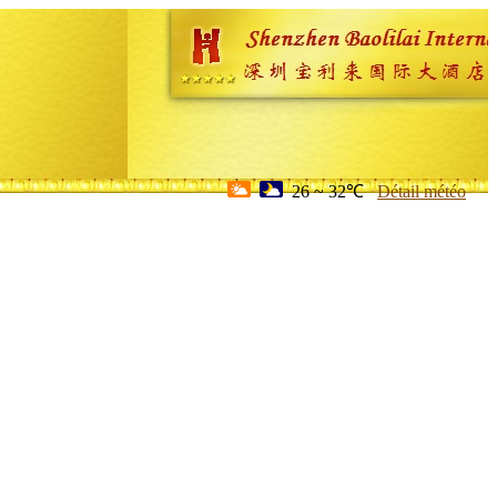
26 ~ 32℃
Détail météo