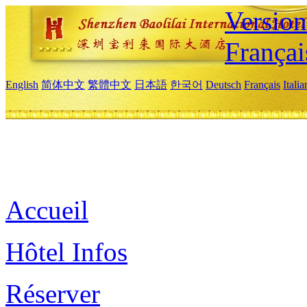
Versio
Françai
English
简体中文
繁體中文
日本語
한국어
Deutsch
Français
Itali
Accueil
Hôtel Infos
Réserver