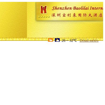
26 ~ 32℃
Détail météo