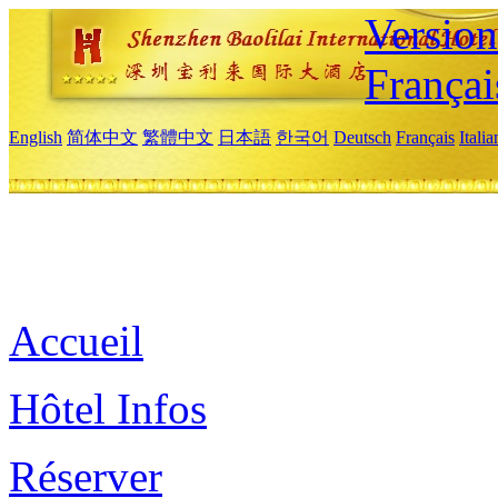
Versio
Françai
English
简体中文
繁體中文
日本語
한국어
Deutsch
Français
Itali
Accueil
Hôtel Infos
Réserver