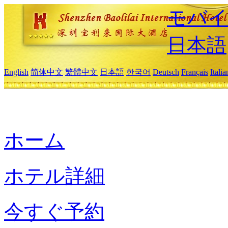
モバイ
日本語
English
简体中文
繁體中文
日本語
한국어
Deutsch
Français
Itali
ホーム
ホテル詳細
今すぐ予約