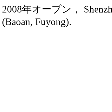
2008年オープン， Shenzhen Ba
(Baoan, Fuyong).