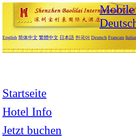
Mobile 
Deutsc
English
简体中文
繁體中文
日本語
한국어
Deutsch
Français
Itali
Startseite
Hotel Info
Jetzt buchen