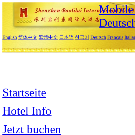
Mobile 
Deutsc
English
简体中文
繁體中文
日本語
한국어
Deutsch
Français
Itali
Startseite
Hotel Info
Jetzt buchen