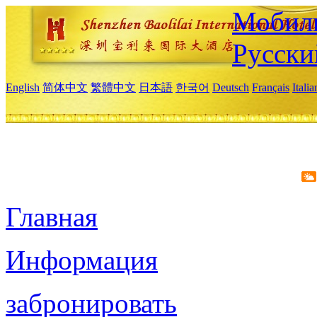
Мобиль
Русски
English
简体中文
繁體中文
日本語
한국어
Deutsch
Français
Itali
Главная
Информация
забронировать