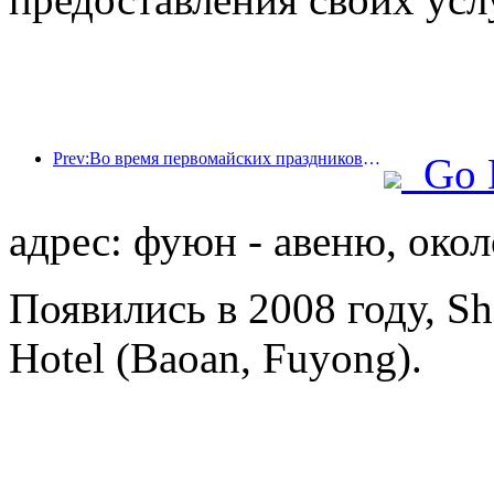
Prev:Во время первомайских праздников по железной дороге в дельте реки Янцзы было перевезено более 21,38 миллиона пассажиров.
Go 
адрес: фуюн - авеню, окол
Появились в 2008 году, She
Hotel (Baoan, Fuyong).