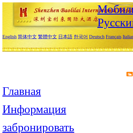
Мобиль
Русски
English
简体中文
繁體中文
日本語
한국어
Deutsch
Français
Itali
Главная
Информация
забронировать