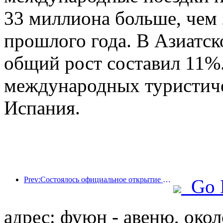
33 миллиона больше, чем
прошлого года. В Азиатс
общий рост составил 11%
международных туристич
Испания.
Prev:Состоялось официальное открытие четырех культурных объектов, включая недавно построенный «Зал поэзии Цзиньлин» в живописном районе озера Сюаньу в Нанкине.
Go 
адрес: фуюн - авеню, окол