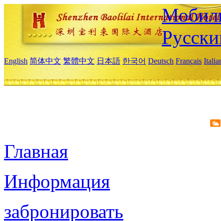
Мобиль
Русски
English
简体中文
繁體中文
日本語
한국어
Deutsch
Français
Itali
Главная
Информация
забронировать