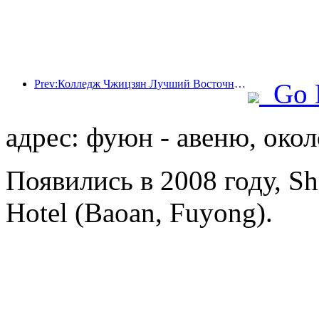
Prev:Колледж Чжицзян Лучший Восточный и Чжэцзянский технологический университет успешно провел совместный образовательный форум «Интеллектуальная интеграция · общее будущее»
Go 
адрес: фуюн - авеню, окол
Появились в 2008 году, She
Hotel (Baoan, Fuyong).