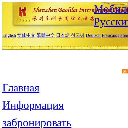
Мобиль
Русски
English
简体中文
繁體中文
日本語
한국어
Deutsch
Français
Itali
Главная
Информация
забронировать