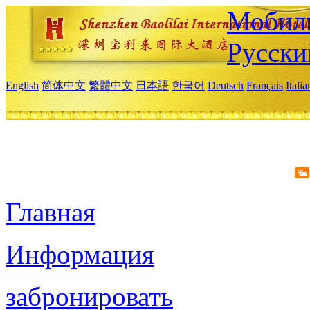
Мобиль
Русски
English
简体中文
繁體中文
日本語
한국어
Deutsch
Français
Itali
Главная
Информация
забронировать