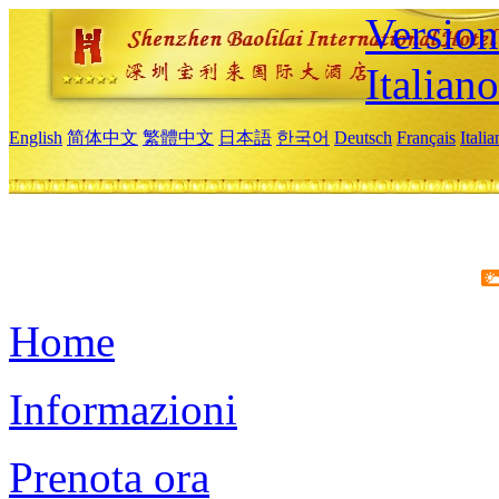
Version
Italiano
English
简体中文
繁體中文
日本語
한국어
Deutsch
Français
Itali
Home
Informazioni
Prenota ora