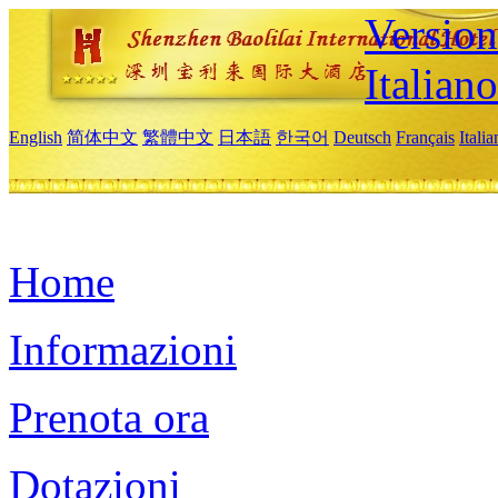
Version
Italiano
English
简体中文
繁體中文
日本語
한국어
Deutsch
Français
Itali
Home
Informazioni
Prenota ora
Dotazioni