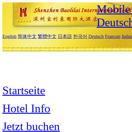
Mobile 
Deutsc
English
简体中文
繁體中文
日本語
한국어
Deutsch
Français
Itali
Startseite
Hotel Info
Jetzt buchen