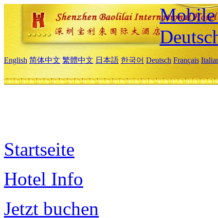
Mobile 
Deutsc
English
简体中文
繁體中文
日本語
한국어
Deutsch
Français
Itali
Startseite
Hotel Info
Jetzt buchen